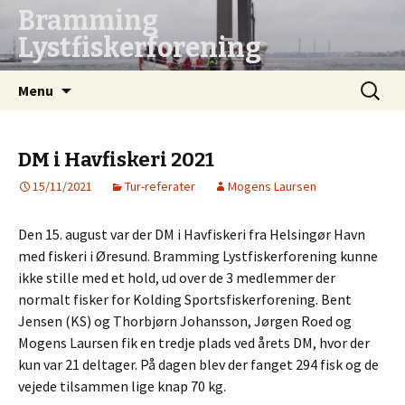
Bramming
Lystfiskerforening
Hop
Søg
Menu
til
efter:
indhold
DM i Havfiskeri 2021
15/11/2021
Tur-referater
Mogens Laursen
Den 15. august var der DM i Havfiskeri fra Helsingør Havn
med fiskeri i Øresund. Bramming Lystfiskerforening kunne
ikke stille med et hold, ud over de 3 medlemmer der
normalt fisker for Kolding Sportsfiskerforening. Bent
Jensen (KS) og Thorbjørn Johansson, Jørgen Roed og
Mogens Laursen fik en tredje plads ved årets DM, hvor der
kun var 21 deltager. På dagen blev der fanget 294 fisk og de
vejede tilsammen lige knap 70 kg.