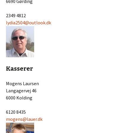
6690 Gørding
2349 4812
lydia2504@outlook.dk
Kasserer
Mogens Laursen
Langagervej 46
6000 Kolding
6120 8435
mogens@lauer.dk