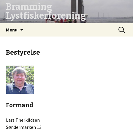
Bramming
Lystfiskerforening
Hop
Søg
Menu
til
efter:
indhold
Bestyrelse
Formand
Lars Therkildsen
Søndermarken 13