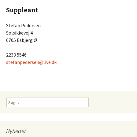
Suppleant
Stefan Pedersen
Solsikkevej 4
6705 Esbjerg Ø
2233 5546
stefanpedersen@live.dk
Søg
efter:
Nyheder