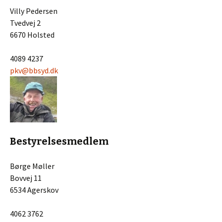
Villy Pedersen
Tvedvej 2
6670 Holsted
4089 4237
pkv@bbsyd.dk
Bestyrelsesmedlem
Børge Møller
Bovvej 11
6534 Agerskov
4062 3762