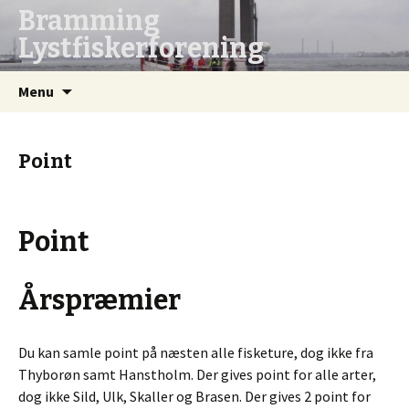
Bramming
Lystfiskerforening
Hop
Søg
Menu
til
efter:
indhold
Point
Point
Årspræmier
Du kan samle point på næsten alle fisketure, dog ikke fra
Thyborøn samt Hanstholm. Der gives point for alle arter,
dog ikke Sild, Ulk, Skaller og Brasen. Der gives 2 point for