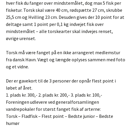
hver fisk du fanger over mindstemålet, dog max 5 fisk per
fisketur. Torsk skal være 40 cm, rødspætte 27 cm, skrubbe
25,5 cm og Hvilling 23 cm. Desuden gives der 10 point for at
deltage samt 1 point per 0,1 kg indvejet fisk over
mindstemålet – alle torskearter skal indvejes renset,
øvrige urenset.
Torsk må være fanget på en ikke arrangeret medlemstur
fra dansk Havn. Vægt og længde oplyses sammen med foto
og et vidne.
Der er gavekort til de 3 personer der opnår flest point i
løbet af året.
1. plads kr. 300,- 2. plads kr. 200,- 3. plads kr. 100,-
Foreningen udlevere ved generalforsamlingen
vandrepokaler for størst fanget fisk af arterne:
Torsk – Fladfisk – Flest point – Bedste junior – Bedste
humør