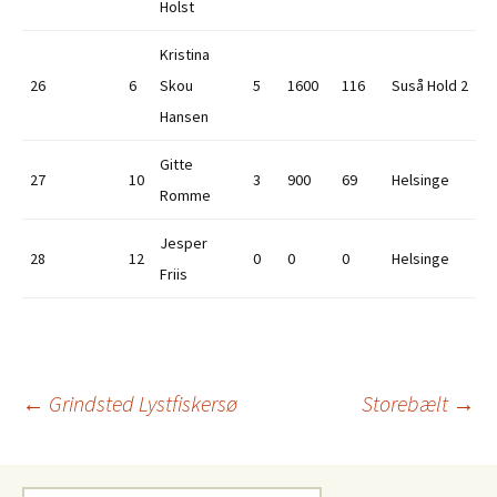
Holst
Kristina
26
6
Skou
5
1600
116
Suså Hold 2
Hansen
Gitte
27
10
3
900
69
Helsinge
Romme
Jesper
28
12
0
0
0
Helsinge
Friis
Indlægsnavigation
←
Grindsted Lystfiskersø
Storebælt
→