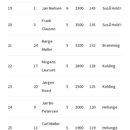
19
1
Jan Nielsen
6
2300
143
Suså Hold I
Frank
20
3
5
3500
135
Suså Hold I
Clausen
Børge
21
24
5
3200
132
Bramming
Møller
Mogens
22
17
5
2800
128
Kolding
Laursen
Jørgen
23
20
5
2500
125
Kolding
Roed
Jan Bo
24
9
5
2000
120
Helsinge
Petersen
Carl Møller
25
11
5
1900
119
Helsinge