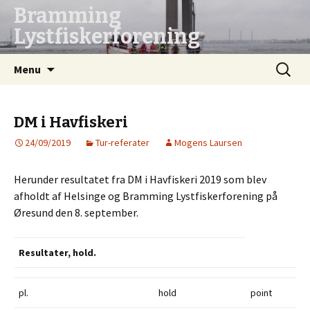
Bramming
Lystfiskerforening
Hop
Søg
Menu
til
efter:
indhold
DM i Havfiskeri
24/09/2019
Tur-referater
Mogens Laursen
Herunder resultatet fra DM i Havfiskeri 2019 som blev
afholdt af Helsinge og Bramming Lystfiskerforening på
Øresund den 8. september.
Resultater, hold.
pl.
hold
point