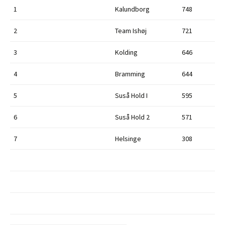
1
Kalundborg
748
2
Team Ishøj
721
3
Kolding
646
4
Bramming
644
5
Suså Hold I
595
6
Suså Hold 2
571
7
Helsinge
308