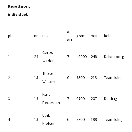
Resultater,
individuel.
a.
pl.
nr.
navn
gram
point
hold
art
Ceres
1
28
7
10800
248
Kalundborg
Wader
Thoke
2
15
6
9300
213
Team Ishøj
Wistoft
Kurt
3
18
7
6700
207
Kolding
Pedersen
Ulrik
4
13
6
7900
199
Team Ishøj
Nielsen