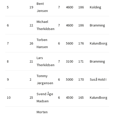
Bent
5
19
7
4600
186
Kolding
Jensen
Michael
6
22
7
4600
186
Bramming
Therkildsen
Torben
7
26
6
5600
176
Kalundborg
Hansen
Lars
8
21
7
3100
171
Bramming
Therkildsen
Tommy
9
2
6
5000
170
Suså Hold I
Jørgensen
Svend Åge
10
25
6
4500
165
Kalundborg
Madsen
Morten