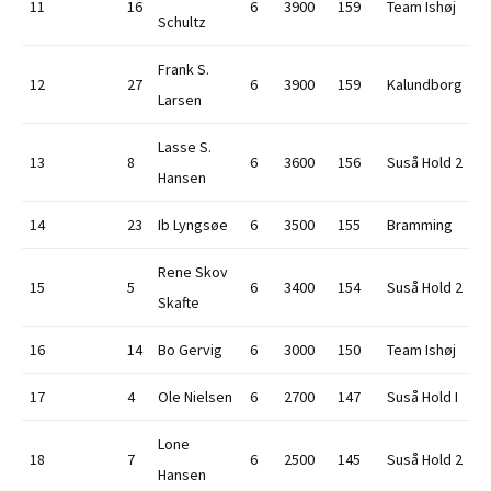
11
16
6
3900
159
Team Ishøj
Schultz
Frank S.
12
27
6
3900
159
Kalundborg
Larsen
Lasse S.
13
8
6
3600
156
Suså Hold 2
Hansen
14
23
Ib Lyngsøe
6
3500
155
Bramming
Rene Skov
15
5
6
3400
154
Suså Hold 2
Skafte
16
14
Bo Gervig
6
3000
150
Team Ishøj
17
4
Ole Nielsen
6
2700
147
Suså Hold I
Lone
18
7
6
2500
145
Suså Hold 2
Hansen